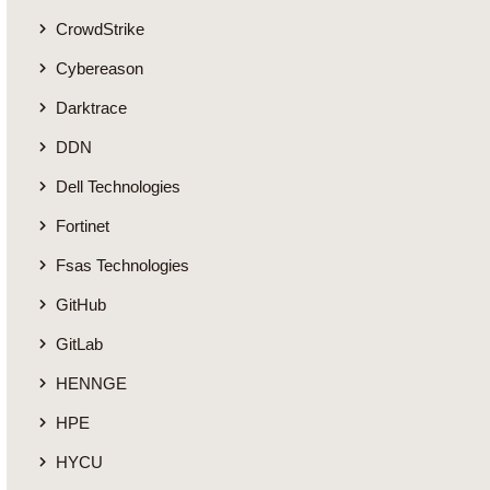
CrowdStrike
Cybereason
Darktrace
DDN
Dell Technologies
Fortinet
Fsas Technologies
GitHub
GitLab
HENNGE
HPE
HYCU