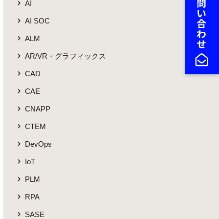
AI
AI SOC
ALM
AR/VR・グラフィックス
CAD
CAE
CNAPP
CTEM
DevOps
IoT
PLM
RPA
SASE