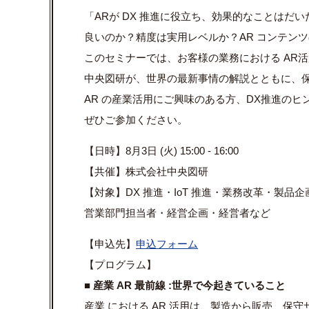
「ARが DX 推進に役立ち、効果的なことはだ
良いのか？精度は実用レベルか？AR コンテン
このセミナーでは、お客様の業務における AR活
中央図研が、世界の最新事情の解説とともに、保
AR の産業活用にご興味のある方、DX推進のヒ
ぜひご参加ください。
【日時】8月3日 (火) 15:00 - 16:00
【共催】株式会社中央図研
【対象】DX 推進・IoT 推進・業務改革・製
営業部門担当者・経営企画・
経営者など
【申込先】
申込フォーム
【プログラム】
■ 産業 AR 最前線 :世界で今起きていること
産業 における AR 活用は、製造から販売、保