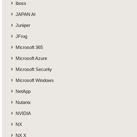
iboss
JAPAN AI
Juniper
JFrog
Microsoft 365
Microsoft Azure
Microsoft Security
Microsoft Windows
NetApp
Nutanix
NVIDIA
NX
NX X