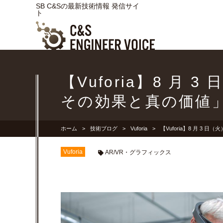
SB C&Sの最新技術情報 発信サイ
ト
【Vuforia】8 月
その効果と真の価値
ホーム
技術ブログ
Vuforia
【Vuforia】8 月 
Vuforia
AR/VR・グラフィックス