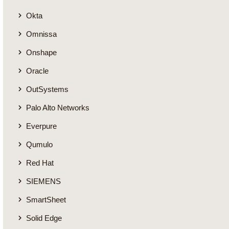
Okta
Omnissa
Onshape
Oracle
OutSystems
Palo Alto Networks
Everpure
Qumulo
Red Hat
SIEMENS
SmartSheet
Solid Edge