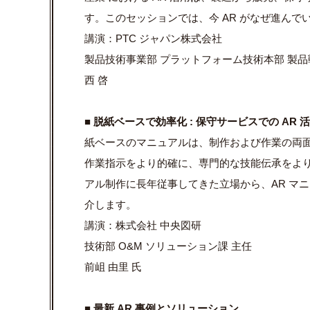
す。このセッションでは、今 AR がなぜ進ん
講演：PTC ジャパン株式会社
製品技術事業部 プラットフォーム技術本部 製品
西 啓
■ 脱紙ベースで効率化 : 保守サービスでの AR 
紙ベースのマニュアルは、
制作および作業の両面
作業指示をより的確に、
専門的な技能伝承をよ
アル制作に長年従事してきた立場から、
AR マ
介します。
講演：株式会社 中央図研
技術部 O&M ソリューション課 主任
前岨 由里 氏
■ 最新 AR 事例とソリューション