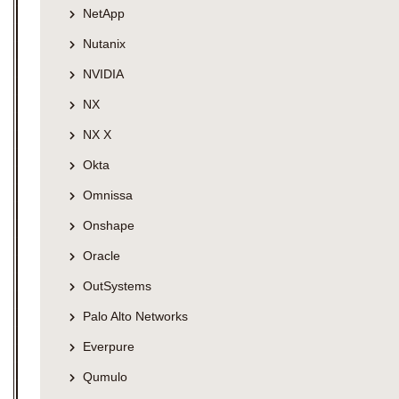
NetApp
Nutanix
NVIDIA
NX
NX X
Okta
Omnissa
Onshape
Oracle
OutSystems
Palo Alto Networks
Everpure
Qumulo