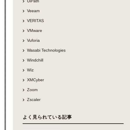
UiPath
Veeam
VERITAS
VMware
Vuforia
Wasabi Technologies
Windchill
Wiz
XMCyber
Zoom
Zscaler
よく見られている記事