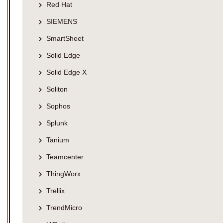
Red Hat
SIEMENS
SmartSheet
Solid Edge
Solid Edge X
Soliton
Sophos
Splunk
Tanium
Teamcenter
ThingWorx
Trellix
TrendMicro