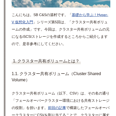
こんにちは。
SB C&S
の湯村です。「
基礎から学ぶ！
Hyper-
V
仮想化入門
」シリーズ第
5
回は、「クラスター共有ボリュ
ームの作成」です。今回は、クラスター共有ボリュームの元
になる
iSCSI
ストレージを作成するところからご紹介します
ので、是非参考にしてください。
1. クラスター共有ボリュームとは？
1.1. クラスター共有ボリューム（Cluster Shared
Volume）
クラスター共有ボリューム（以下、CSV）は、その名の通り
「フェールオーバークラスター環境における共有ストレージ
の役割」を担います。
前回の記事
で構築したフェールオーバ
ークラスターにCSVを割り当てることで、クラスターに属す