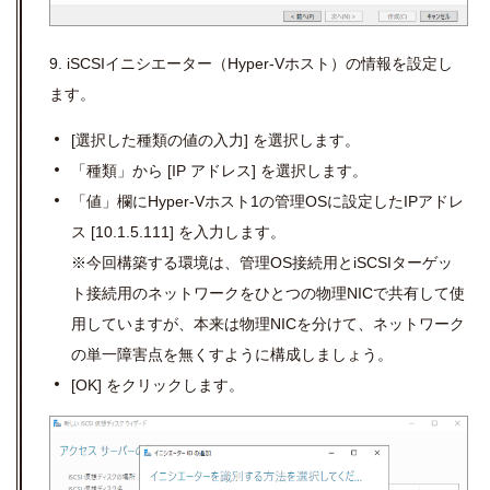
9. iSCSIイニシエーター（Hyper-Vホスト）の情報を設定し
ます。
[
選択した種類の値の入力
]
を選択します。
「種類」から
[IP
アドレス
]
を選択します。
「値」欄に
Hyper-V
ホスト
1
の管理
OS
に設定した
IP
アドレ
ス
[10.1.5.111]
を入力します。
※今回構築する環境は、管理
OS
接続用と
iSCSI
ターゲッ
ト接続用のネットワークをひとつの物理
NIC
で共有して使
用していますが、本来は物理
NIC
を分けて、ネットワーク
の単一障害点を無くすように構成しましょう。
[OK]
をクリックします。