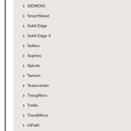
SIEMENS
SmartSheet
Solid Edge
Solid Edge X
Soliton
Sophos
Splunk
Tanium
Teamcenter
ThingWorx
Trellix
TrendMicro
UiPath