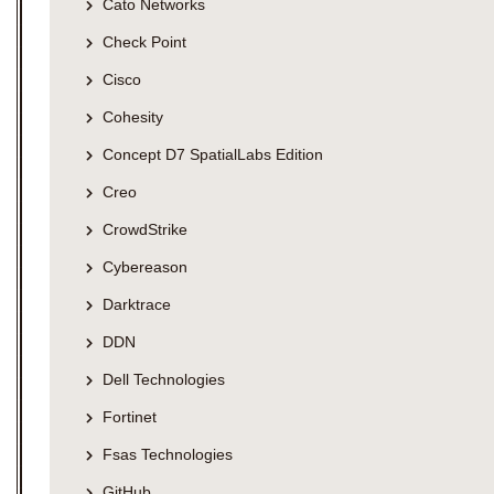
Cato Networks
Check Point
Cisco
Cohesity
Concept D7 SpatialLabs Edition
Creo
CrowdStrike
Cybereason
Darktrace
DDN
Dell Technologies
Fortinet
Fsas Technologies
GitHub