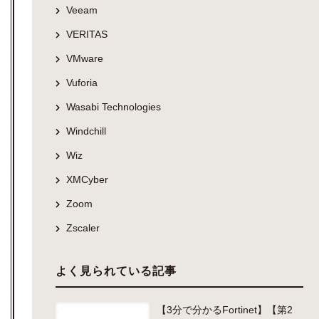
Veeam
VERITAS
VMware
Vuforia
Wasabi Technologies
Windchill
Wiz
XMCyber
Zoom
Zscaler
よく見られている記事
【3分で分かるFortinet】【第2