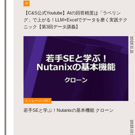
AI
【C&S公式Youtube】AIの回答精度は「ラベリン
グ」で上がる！LLM×Excelでデータを磨く実践テク
ニック【第3回データ講義】
2025.11.21
ストレージ / HCI
若手SEと学ぶ！Nutanixの基本機能 クローン
2025.10.30