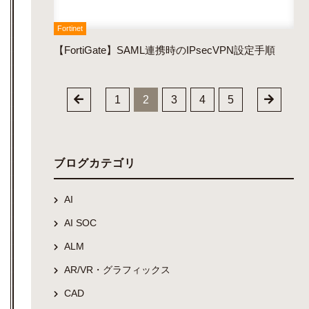
Fortinet
【FortiGate】SAML連携時のIPsecVPN設定手順
1
2
3
4
5
ブログカテゴリ
AI
AI SOC
ALM
AR/VR・グラフィックス
CAD