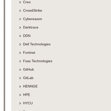
Creo
CrowdStrike
Cybereason
Darktrace
DDN
Dell Technologies
Fortinet
Fsas Technologies
GitHub
GitLab
HENNGE
HPE
HYCU