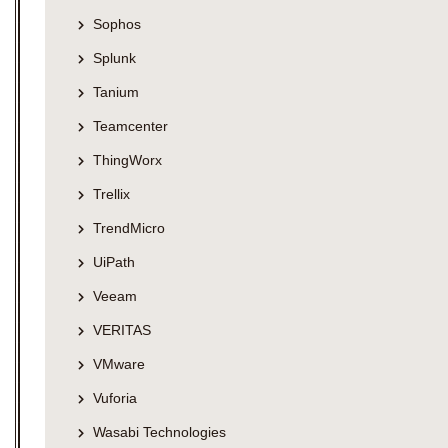
Sophos
Splunk
Tanium
Teamcenter
ThingWorx
Trellix
TrendMicro
UiPath
Veeam
VERITAS
VMware
Vuforia
Wasabi Technologies