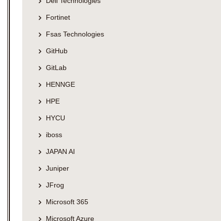
Dell Technologies
Fortinet
Fsas Technologies
GitHub
GitLab
HENNGE
HPE
HYCU
iboss
JAPAN AI
Juniper
JFrog
Microsoft 365
Microsoft Azure