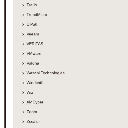
Trellix
TrendMicro
UiPath
Veeam
VERITAS
VMware
Vuforia
Wasabi Technologies
Windchill
Wiz
XMCyber
Zoom
Zscaler