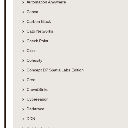
Automation Anywhere
Canva
Carbon Black
Cato Networks
Check Point
Cisco
Cohesity
Concept D7 SpatialLabs Edition
Creo
CrowdStrike
Cybereason
Darktrace
DDN