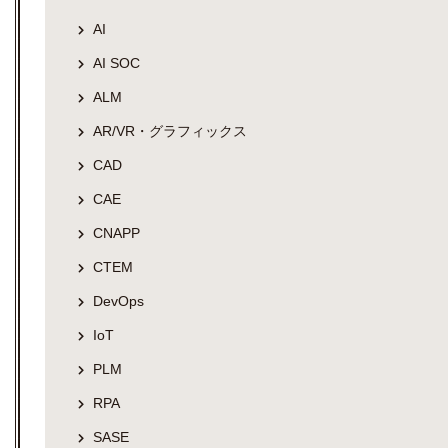
AI
AI SOC
ALM
AR/VR・グラフィックス
CAD
CAE
CNAPP
CTEM
DevOps
IoT
PLM
RPA
SASE