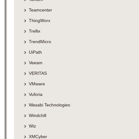
Teamcenter
ThingWorx
Trellix
TrendMicro
UiPath
Veeam
VERITAS
VMware
Vuforia
Wasabi Technologies
Windchill
Wiz
XMCyber