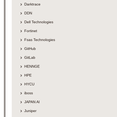
Darktrace
DDN
Dell Technologies
Fortinet
Fsas Technologies
GitHub
GitLab
HENNGE
HPE
HYCU
iboss
JAPAN AI
Juniper