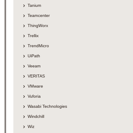
Tanium
Teamcenter
ThingWorx
Trellix
TrendMicro
UiPath
Veeam
VERITAS
VMware
Vuforia
Wasabi Technologies
Windchill
Wiz