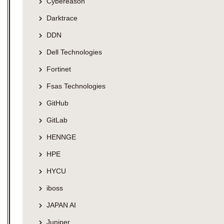
Cybereason
Darktrace
DDN
Dell Technologies
Fortinet
Fsas Technologies
GitHub
GitLab
HENNGE
HPE
HYCU
iboss
JAPAN AI
Juniper