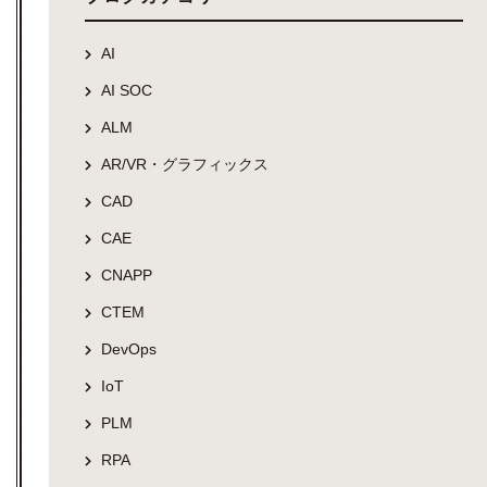
AI
AI SOC
ALM
AR/VR・グラフィックス
CAD
CAE
CNAPP
CTEM
DevOps
IoT
PLM
RPA