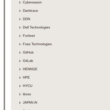
Cybereason
Darktrace
DDN
Dell Technologies
Fortinet
Fsas Technologies
GitHub
GitLab
HENNGE
HPE
HYCU
iboss
JAPAN AI