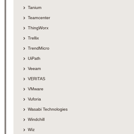
Tanium
Teamcenter
ThingWorx
Trellix
TrendMicro
UiPath
Veeam
VERITAS
VMware
Vuforia
Wasabi Technologies
Windchill
Wiz