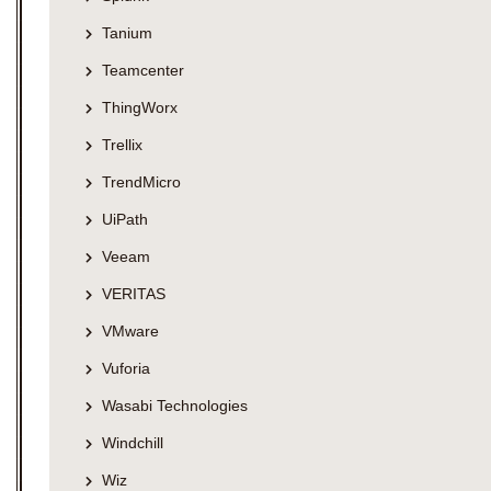
Tanium
Teamcenter
ThingWorx
Trellix
TrendMicro
UiPath
Veeam
VERITAS
VMware
Vuforia
Wasabi Technologies
Windchill
Wiz