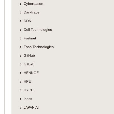
Cybereason
Darktrace
DDN
Dell Technologies
Fortinet
Fsas Technologies
GitHub
GitLab
HENNGE
HPE
HYCU
iboss
JAPAN AI