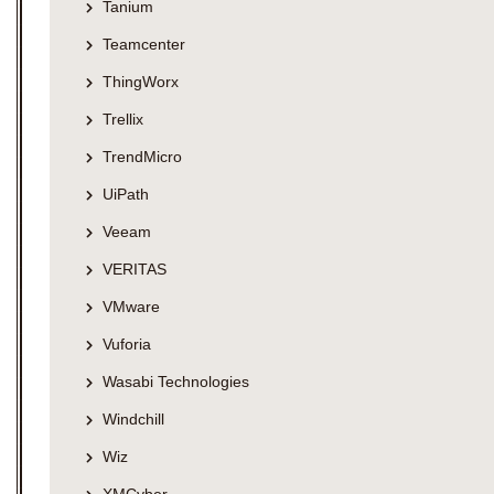
Tanium
Teamcenter
ThingWorx
Trellix
TrendMicro
UiPath
Veeam
VERITAS
VMware
Vuforia
Wasabi Technologies
Windchill
Wiz
XMCyber