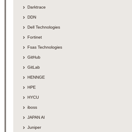
Darktrace
DDN
Dell Technologies
Fortinet
Fsas Technologies
GitHub
GitLab
HENNGE
HPE
HYCU
iboss
JAPAN AI
Juniper