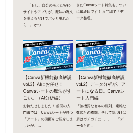
きたCanvaシート特集も、つい
「もし、自分の考えたWeb
に最終回です！ 入門編で「デ
サイトやアプリが、魔法の呪文
ータ整理」...
を唱えるだけでパッと現れた
ら...」 かつ...
【Canva新機能徹底解説
【Canva新機能徹底解説
vol.3】AIにお任せ！
vol.2】データ分析が、ア
Canvaシートの魔法がす
ートになる日。Canvaシ
ごい。（AI分析編）
ート入門編
お待たせしました！ 前回の入
「無機質なセルの羅列、複雑な
門編では、Canvaシートが持つ
数式との格闘、そして気づけば
「アート」の側面をご紹介しま
肩はガチガチに...。」 『デ
したが、 ...
ータと向...