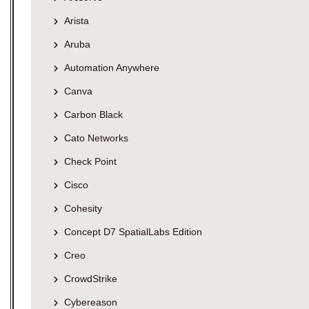
Arista
Aruba
Automation Anywhere
Canva
Carbon Black
Cato Networks
Check Point
Cisco
Cohesity
Concept D7 SpatialLabs Edition
Creo
CrowdStrike
Cybereason