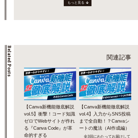
もっと見る
Related Posts
関連記事
【Canva新機能徹底解説
【Canva新機能徹底解説
vol.5】衝撃！コード知識
vol.4】入力からSNS投稿
ゼロでWebサイトが作れ
まで全自動！？Canvaシ
る『Canva Code』が革
ートの魔法（AI作成編）
命的すぎる
全3回にわたってお届けして