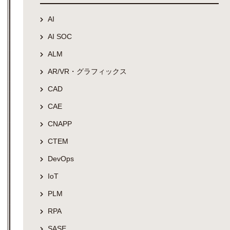
AI
AI SOC
ALM
AR/VR・グラフィックス
CAD
CAE
CNAPP
CTEM
DevOps
IoT
PLM
RPA
SASE