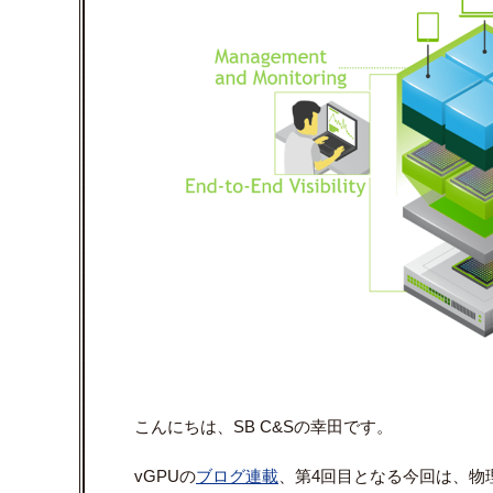
こんにちは、
SB C&S
の幸田です。
vGPUの
ブログ連載
、第
4
回目となる今回は、物