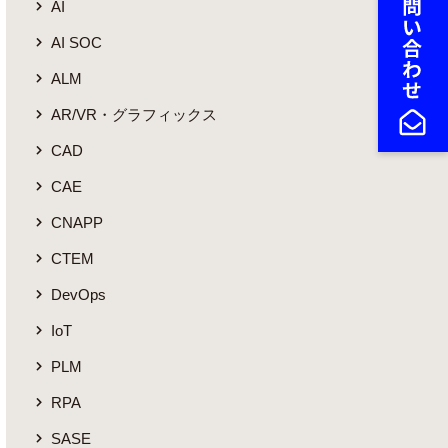
AI
AI SOC
ALM
AR/VR・グラフィックス
CAD
CAE
CNAPP
CTEM
DevOps
IoT
PLM
RPA
SASE