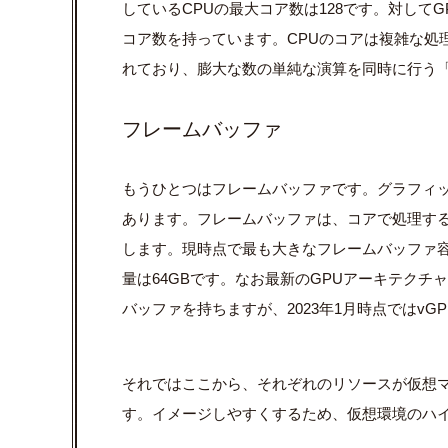
している
CPU
の最大コア数は
128
です。対して
G
コア数を持っています。
CPU
のコアは複雑な処
れており、膨大な数の単純な演算を同時に行う
フレームバッファ
もうひとつはフレームバッファです。グラフィ
あります。フレームバッファは、コアで処理す
します。現時点で最も大きなフレームバッファ
量は
64GB
です。なお最新の
GPU
アーキテクチャ
バッファを持ちますが、
2023
年
1
月時点では
vGP
それではここから、それぞれのリソースが仮想
す。イメージしやすくするため、仮想環境のハ