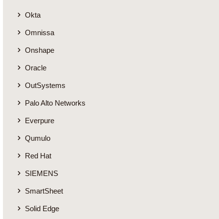
Okta
Omnissa
Onshape
Oracle
OutSystems
Palo Alto Networks
Everpure
Qumulo
Red Hat
SIEMENS
SmartSheet
Solid Edge