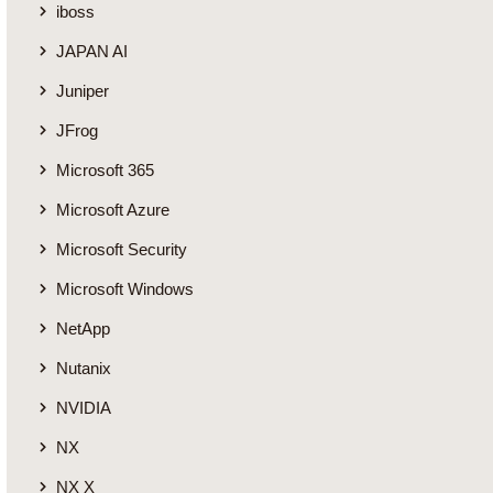
iboss
JAPAN AI
Juniper
JFrog
Microsoft 365
Microsoft Azure
Microsoft Security
Microsoft Windows
NetApp
Nutanix
NVIDIA
NX
NX X