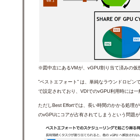
※図中左にあるVMが、vGPU割り当て済みの
"ベストエフォート" は、単純なラウンドロビン
で設定されており、
VDI
での
vGPU
利用時には一
ただし
Best Effort
では、長い時間のかかる処理が
のvGPUにコアが占有されてしまうという問題