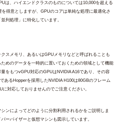
PU
は、ハイエンドクラスのものについては
10,000
を超える
理を得意としますが、
GPU
のコアは単純な処理に最適化さ
「並列処理」に特化しています。
ックスメモリ、あるいは
GPU
メモリなどと呼ばれることも
るためのデータを一時的に置いておくための領域として機能
容量をもつ
vGPU
対応の
GPU
は
NVIDIA A16
であり、その容
である
Hopper
を採用した
NVIDIA H100
は
80GB
のフレーム
U
に対応しておりませんのでご注意ください。
マシンによってどのように分割利用されるかをご説明しま
イパーバイザーと仮想マシンも図示しています。