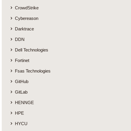
CrowdStrike
Cybereason
Darktrace
DDN
Dell Technologies
Fortinet
Fsas Technologies
GitHub
GitLab
HENNGE
HPE
HYCU