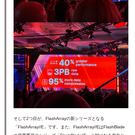
そして2つ目が、FlashArrayの新シリーズとなる
「FlashArray//E」です。また、FlashArray//EはFlashBlade