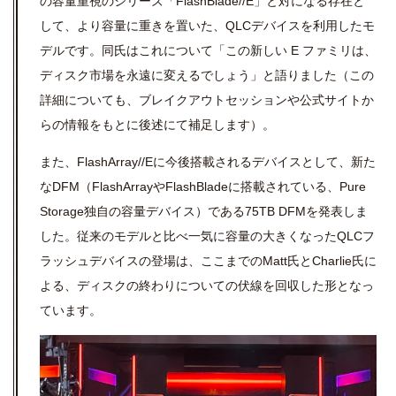
の容量重視のシリーズ「FlashBlade//E」と対になる存在と
して、より容量に重きを置いた、QLCデバイスを利用したモ
デルです。同氏はこれについて「この新しい E ファミリは、
ディスク市場を永遠に変えるでしょう」と語りました（この
詳細についても、ブレイクアウトセッションや公式サイトか
らの情報をもとに後述にて補足します）。
また、FlashArray//Eに今後搭載されるデバイスとして、新た
なDFM（FlashArrayやFlashBladeに搭載されている、Pure
Storage独自の容量デバイス）である75TB DFMを発表しま
した。従来のモデルと比べ一気に容量の大きくなったQLCフ
ラッシュデバイスの登場は、ここまでのMatt氏と
Charlie氏に
よる、ディスクの終わりについての伏線を回収した形となっ
ています。