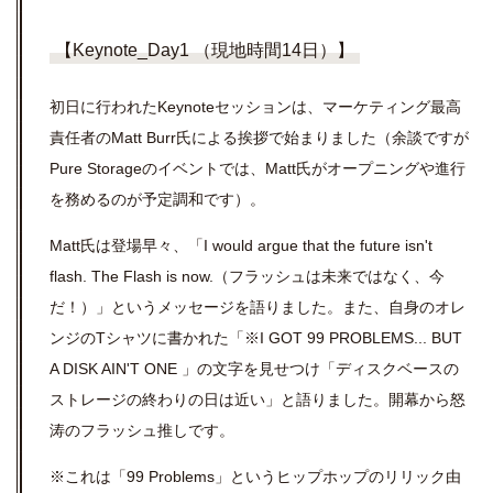
【Keynote_Day1 （現地時間14日）】
初日に行われたKeynoteセッションは、マーケティング最高
責任者のMatt Burr氏による挨拶で始まりました（余談ですが
Pure Storageのイベントでは、Matt氏がオープニングや進行
を務めるのが予定調和です）。
Matt氏は登場早々、「I would argue that the future isn't
flash. The Flash is now.（フラッシュは未来ではなく、今
だ！）」というメッセージを語りました。また、自身のオレ
ンジのTシャツに書かれた「※I GOT 99 PROBLEMS... BUT
A DISK AIN'T ONE 」の文字を見せつけ「ディスクベースの
ストレージの終わりの日は近い」と語りました。開幕から怒
涛のフラッシュ推しです。
※これは「99 Problems」というヒップホップのリリック由