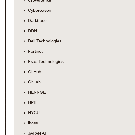
CrowdStrike
Cybereason
Darktrace
DDN
Dell Technologies
Fortinet
Fsas Technologies
GitHub
GitLab
HENNGE
HPE
HYCU
iboss
JAPAN AI