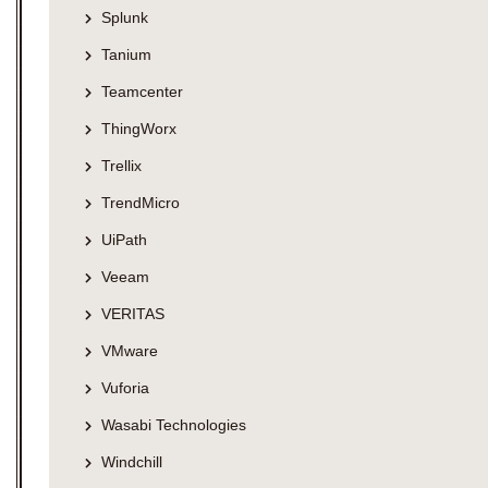
Splunk
Tanium
Teamcenter
ThingWorx
Trellix
TrendMicro
UiPath
Veeam
VERITAS
VMware
Vuforia
Wasabi Technologies
Windchill