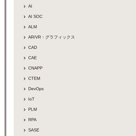
AI
AI SOC
ALM
AR/VR・グラフィックス
CAD
CAE
CNAPP
CTEM
DevOps
IoT
PLM
RPA
SASE