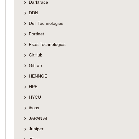
Darktrace
DDN
Dell Technologies
Fortinet
Fsas Technologies
GitHub
GitLab
HENNGE
HPE
HYCU
iboss
JAPAN AI
Juniper