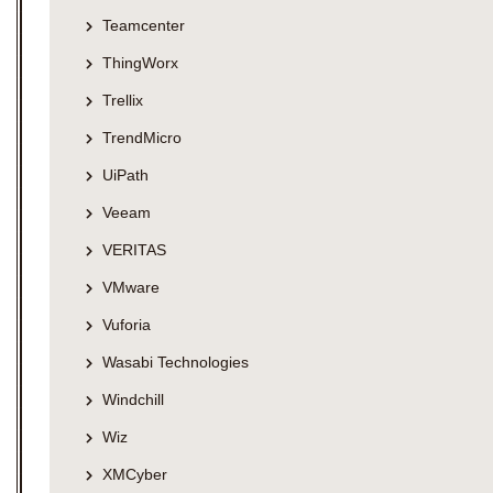
Teamcenter
ThingWorx
Trellix
TrendMicro
UiPath
Veeam
VERITAS
VMware
Vuforia
Wasabi Technologies
Windchill
Wiz
XMCyber