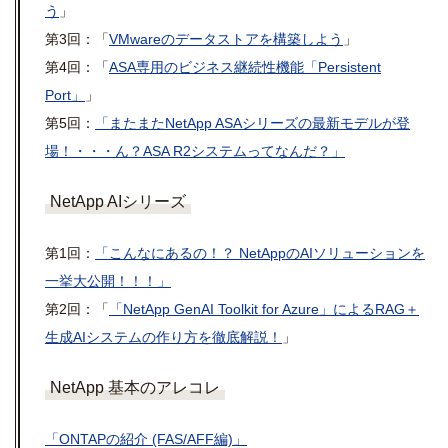
う
」
第3回：「
VMwareのデータストアを構築しよう
」
第4回：「
ASA専用のビジネス継続性機能「Persistent
Port」
」
第5回：
「またまたNetApp ASAシリーズの最新モデルが登
場！・・・ん？ASA R2システムってなんだ？」
NetApp AIシリーズ
第1回：
「こんなにあるの！？ NetAppのAIソリューションを
一挙大公開！！！」
第2回：「
「NetApp GenAI Toolkit for Azure」によるRAG＋
生成AIシステムの作り方を徹底解説！
」
NetApp 基本のアレコレ
「ONTAPの紹介 (FAS/AFF編)」