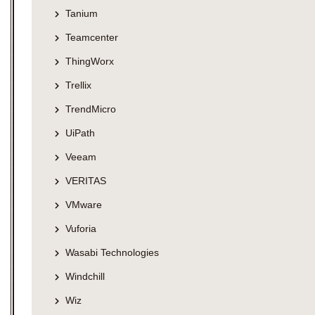
Tanium
Teamcenter
ThingWorx
Trellix
TrendMicro
UiPath
Veeam
VERITAS
VMware
Vuforia
Wasabi Technologies
Windchill
Wiz