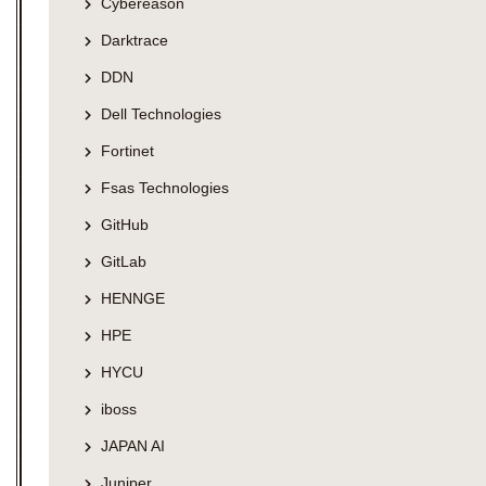
Cybereason
Darktrace
DDN
Dell Technologies
Fortinet
Fsas Technologies
GitHub
GitLab
HENNGE
HPE
HYCU
iboss
JAPAN AI
Juniper