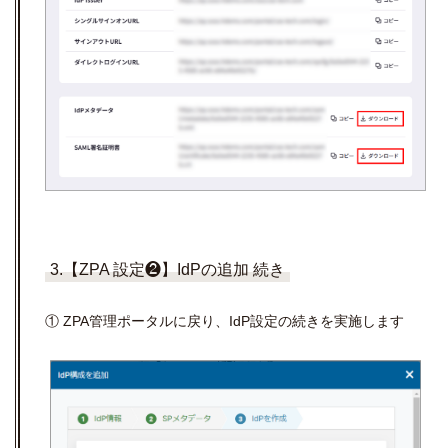
3.【ZPA 設定❷】IdPの追加 続き
① ZPA管理ポータルに戻り、IdP設定の続きを実施します