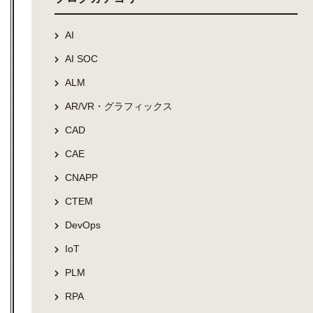
AI
AI SOC
ALM
AR/VR・グラフィックス
CAD
CAE
CNAPP
CTEM
DevOps
IoT
PLM
RPA