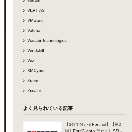
Veeam
VERITAS
VMware
Vuforia
Wasabi Technologies
Windchill
Wiz
XMCyber
Zoom
Zscaler
よく見られている記事
【3分で分かるFortinet】【第2
回】FortiClientを使わずにSSL-