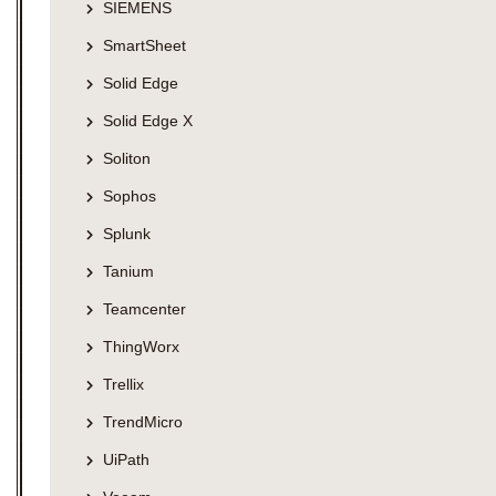
SIEMENS
SmartSheet
Solid Edge
Solid Edge X
Soliton
Sophos
Splunk
Tanium
Teamcenter
ThingWorx
Trellix
TrendMicro
UiPath