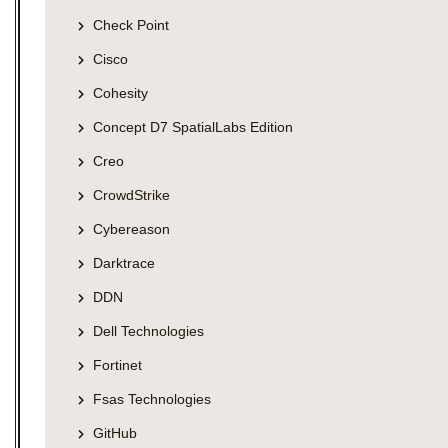
Check Point
Cisco
Cohesity
Concept D7 SpatialLabs Edition
Creo
CrowdStrike
Cybereason
Darktrace
DDN
Dell Technologies
Fortinet
Fsas Technologies
GitHub