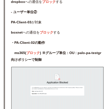
dropbox
への通信を
ブロック
する
- ユーザー単位②
PA-Client-03
が対象
boxnet
への通信を
ブロック
する
・PA-Client-02の動作
ms365(
ブロック
) ※
グループ単位：
OU :
palo-pa-
testgr
向けポリシーで制御