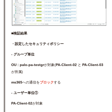
■検証結果
・設定したセキュリティポリシー
- グループ単位
OU :
palo-pa-
testgr
が対象(
PA-Client-02
と
PA-Client-03
が所属)
ms365
への通信を
ブロック
する
- ユーザー単位①
PA-Client-02
が対象