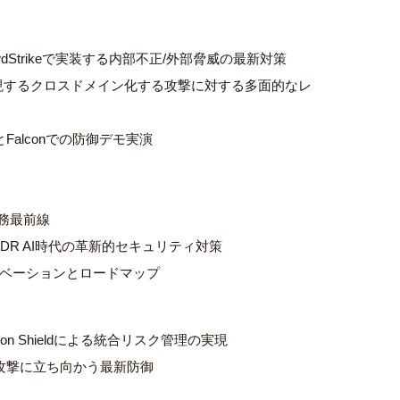
dStrikeで実装する内部不正/外部脅威の最新対策
Iで実現するクロスドメイン化する攻撃に対する多面的なレ
alconでの防御デモ実演
C業務最前線
e MDR AI時代の革新的セキュリティ対策
y - イノベーションとロードマップ
on Shieldによる統合リスク管理の実現
攻撃に立ち向かう最新防御