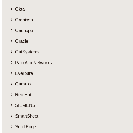
Okta
Omnissa
Onshape
Oracle
OutSystems
Palo Alto Networks
Everpure
Qumulo
Red Hat
SIEMENS
SmartSheet
Solid Edge