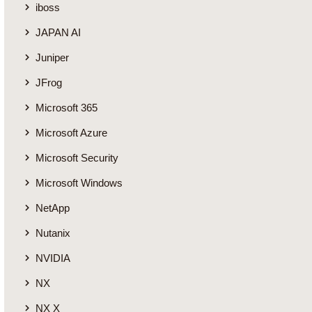
iboss
JAPAN AI
Juniper
JFrog
Microsoft 365
Microsoft Azure
Microsoft Security
Microsoft Windows
NetApp
Nutanix
NVIDIA
NX
NX X