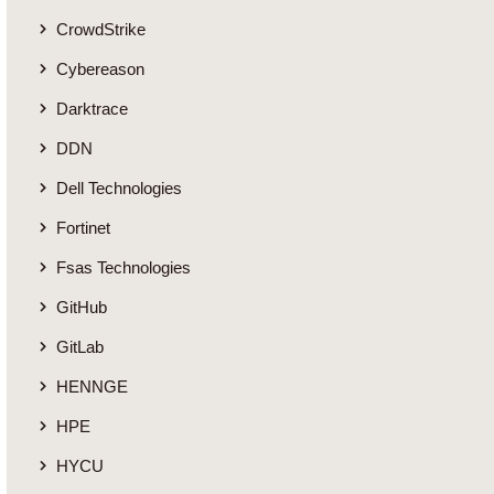
CrowdStrike
Cybereason
Darktrace
DDN
Dell Technologies
Fortinet
Fsas Technologies
GitHub
GitLab
HENNGE
HPE
HYCU