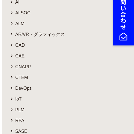
AI
AI SOC
ALM
AR/VR・グラフィックス
CAD
CAE
CNAPP
CTEM
DevOps
IoT
PLM
RPA
SASE