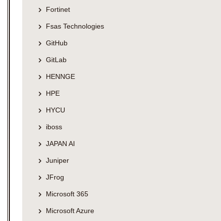
Fortinet
Fsas Technologies
GitHub
GitLab
HENNGE
HPE
HYCU
iboss
JAPAN AI
Juniper
JFrog
Microsoft 365
Microsoft Azure