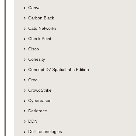
Canva
Carbon Black
Cato Networks
Check Point
Cisco
Cohesity
Concept D7 SpatialLabs Edition
Creo
CrowdStrike
Cybereason
Darktrace
DDN
Dell Technologies