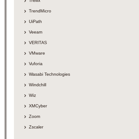
Trellix
TrendMicro
UiPath
Veeam
VERITAS
VMware
Vuforia
Wasabi Technologies
Windchill
Wiz
XMCyber
Zoom
Zscaler