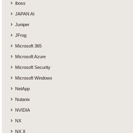
iboss
JAPAN AI
Juniper
JFrog
Microsoft 365
Microsoft Azure
Microsoft Security
Microsoft Windows
NetApp
Nutanix
NVIDIA
NX
NX X