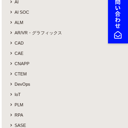
AI
AI SOC
ALM
AR/VR・グラフィックス
CAD
CAE
CNAPP
CTEM
DevOps
IoT
PLM
RPA
SASE