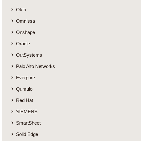
Okta
Omnissa
Onshape
Oracle
OutSystems
Palo Alto Networks
Everpure
Qumulo
Red Hat
SIEMENS
SmartSheet
Solid Edge