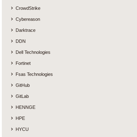
CrowdStrike
Cybereason
Darktrace
DDN
Dell Technologies
Fortinet
Fsas Technologies
GitHub
GitLab
HENNGE
HPE
HYCU