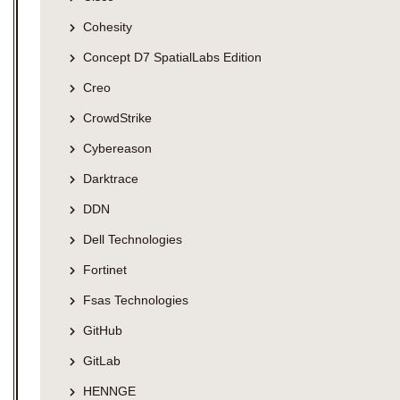
Cohesity
Concept D7 SpatialLabs Edition
Creo
CrowdStrike
Cybereason
Darktrace
DDN
Dell Technologies
Fortinet
Fsas Technologies
GitHub
GitLab
HENNGE