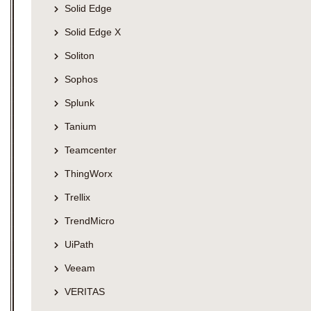
Solid Edge
Solid Edge X
Soliton
Sophos
Splunk
Tanium
Teamcenter
ThingWorx
Trellix
TrendMicro
UiPath
Veeam
VERITAS