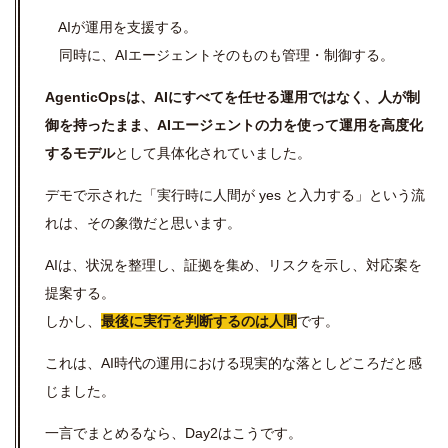
AIが運用を支援する。
同時に、AIエージェントそのものも管理・制御する。
AgenticOpsは、AIにすべてを任せる運用ではなく、人が制
御を持ったまま、AIエージェントの力を使って運用を高度化
するモデル
として具体化されていました。
デモで示された「実行時に人間が
yes
と入力する」という流
れは、その象徴だと思います。
AIは、状況を整理し、証拠を集め、リスクを示し、対応案を
提案する。
しかし、
最後に実行を判断するのは人間
です。
これは、
AI
時代の運用における現実的な落としどころだと感
じました。
一言でまとめるなら、
Day2
はこうです。