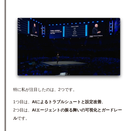
特に私が注目したのは、
2
つです。
1つ目は、
AI
によるトラブルシュートと設定改善
。
2
つ目は、
AIエージェント
の振る舞いの可視化とガードレー
ル
です。