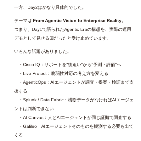
一方、
Day2
はかなり具体的でした。
テーマは
From Agentic Vision to Enterprise Reality
。
つまり、Day1で語られたAgentic Eraの構想を、実際の運用
デモとして見せる回だったと受け止めています。
いろんな話題がありました。
・
Cisco IQ
：サポートを"後追い"から"予測・評価"へ
・
Live Protect
：脆弱性対応の考え方を変える
・
AgenticOps
：AIエージェントが調査・提案・検証まで支
援する
・
Splunk / Data Fabric
：横断データがなければAIエージェ
ントは判断できない
・
AI Canvas
：人とAIエージェントが同じ証拠で調査する
・
Galileo
：AIエージェントそのものを観測する必要も出て
くる