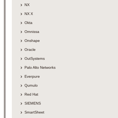
NX
NX X
Okta
Omnissa
Onshape
Oracle
OutSystems
Palo Alto Networks
Everpure
Qumulo
Red Hat
SIEMENS
SmartSheet