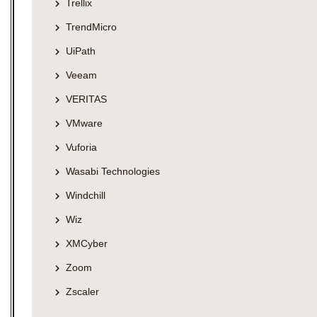
Trellix
TrendMicro
UiPath
Veeam
VERITAS
VMware
Vuforia
Wasabi Technologies
Windchill
Wiz
XMCyber
Zoom
Zscaler