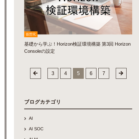
仮想化
基礎から学ぶ！Horizon検証環境構築 第3回 Horizon
Consoleの設定
3
4
5
6
7
ブログカテゴリ
AI
AI SOC