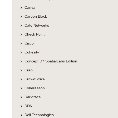
Canva
Carbon Black
Cato Networks
Check Point
Cisco
Cohesity
Concept D7 SpatialLabs Edition
Creo
CrowdStrike
Cybereason
Darktrace
DDN
Dell Technologies