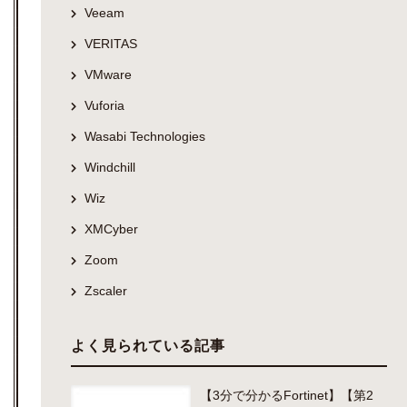
Veeam
VERITAS
VMware
Vuforia
Wasabi Technologies
Windchill
Wiz
XMCyber
Zoom
Zscaler
よく見られている記事
【3分で分かるFortinet】【第2