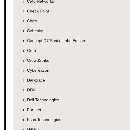
Cato Networks
Check Point
Cisco
Cohesity
Concept D7 SpatialLabs Edition
Creo
CrowdStrike
Cybereason
Darktrace
DDN
Dell Technologies
Fortinet
Fsas Technologies
GitHub