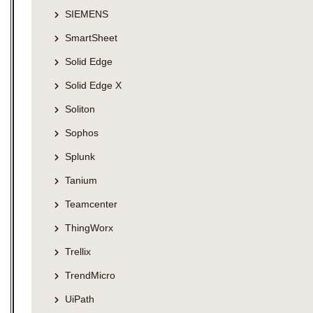
SIEMENS
SmartSheet
Solid Edge
Solid Edge X
Soliton
Sophos
Splunk
Tanium
Teamcenter
ThingWorx
Trellix
TrendMicro
UiPath