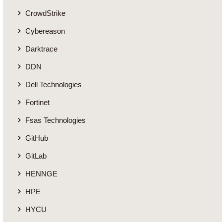
CrowdStrike
Cybereason
Darktrace
DDN
Dell Technologies
Fortinet
Fsas Technologies
GitHub
GitLab
HENNGE
HPE
HYCU