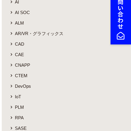
AI
AI SOC
ALM
AR/VR・グラフィックス
CAD
CAE
CNAPP
CTEM
DevOps
IoT
PLM
RPA
SASE