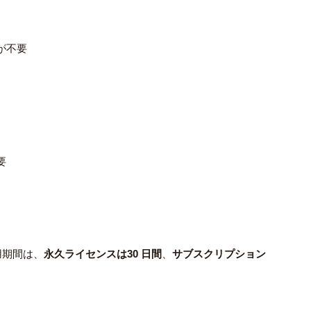
が不要
要
⽤期間は、
永久ライセンスは30 ⽇間
、
サブスクリプション