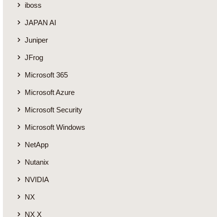
iboss
JAPAN AI
Juniper
JFrog
Microsoft 365
Microsoft Azure
Microsoft Security
Microsoft Windows
NetApp
Nutanix
NVIDIA
NX
NX X