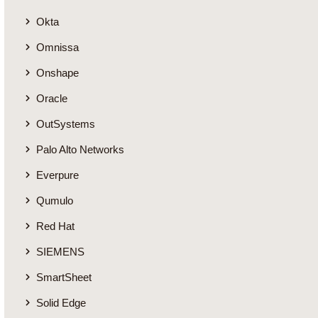
Okta
Omnissa
Onshape
Oracle
OutSystems
Palo Alto Networks
Everpure
Qumulo
Red Hat
SIEMENS
SmartSheet
Solid Edge