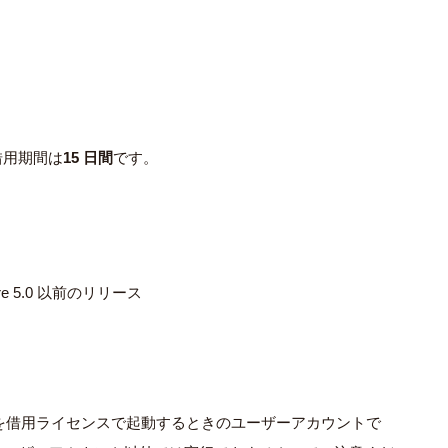
借⽤期間は
15 ⽇間
です。
ldfire 5.0 以前のリリース
oを借⽤ライセンスで起動するときのユーザーアカウントで