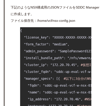
下記のようなNSX構成用のJSONファイルをSDDC Manager
に作成します。
ファイル保存先：/home/vcf/nsx-config.json
{

  "license_key": "XXXXX-XXXXX-XXXXX-XXXXX-XXX
  "form_factor": "medium",

  "admin_password": "SamplePassword1234!", 
#
  "install_bundle_path": "/nfs/vmware/vcf/nfs
  "cluster_ip": "172.20.70.45", 
#仮想IPアドレ
  "cluster_fqdn": "sddc-up-eval-vcf-w-nsx.cas
  "manager_specs": [{  
#以下に3台分のNSX Man
    "fqdn": "sddc-up-eval-vcf-w-nsx-01.cas.la
    "name": "sddc-up-eval-vcf-w-nsx-01", 
#NS
    "ip_address": "172.20.70.46", 
#NSX Manag