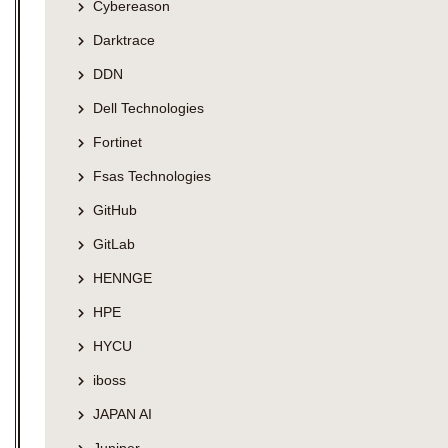
Cybereason
Darktrace
DDN
Dell Technologies
Fortinet
Fsas Technologies
GitHub
GitLab
HENNGE
HPE
HYCU
iboss
JAPAN AI