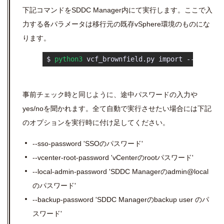
下記コマンドをSDDC Manager内にて実行します。ここで入
力する各パラメータは移行元の既存vSphere環境のものにな
ります。
 $ 
python3
 vcf_brownfield.py import --vcen
事前チェック時と同じように、途中パスワードの入力や
yes/noを聞かれます。全て自動で実行させたい場合には下記
のオプションを実行時に付け足してください。
--sso-password 'SSOのパスワード'
--vcenter-root-password 'vCenterのrootパスワード'
--local-admin-password 'SDDC Managerのadmin@local
のパスワード'
--backup-password 'SDDC Managerのbackup user のパ
スワード'