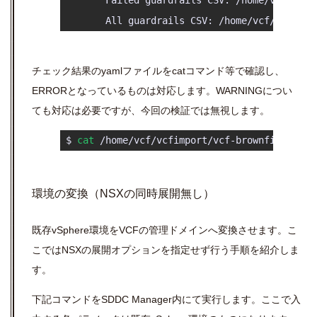
        All guardrails CSV: /home/vcf/vcfimpo
チェック結果のyamlファイルをcatコマンド等で確認し、
ERRORとなっているものは対応します。WARNINGについ
ても対応は必要ですが、今回の検証では無視します。
 $ 
cat
 /home/vcf/vcfimport/vcf-brownfield-imp
環境の変換（NSXの同時展開無し）
既存vSphere環境をVCFの管理ドメインへ変換させます。こ
こではNSXの展開オプションを指定せず行う手順を紹介しま
す。
下記コマンドをSDDC Manager内にて実行します。ここで入