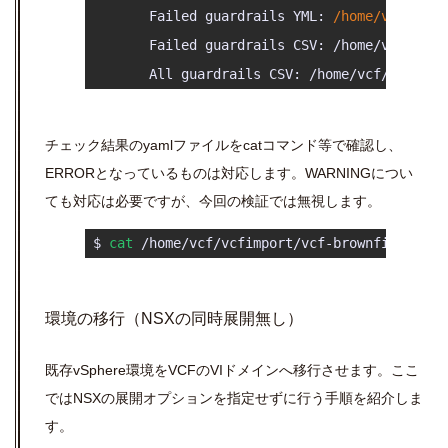
        Failed guardrails YML: 
/home/vcf/vcfi
        Failed guardrails CSV: /home/vcf/vcfi
チェック結果のyamlファイルをcatコマンド等で確認し、
ERRORとなっているものは対応します。WARNINGについ
ても対応は必要ですが、今回の検証では無視します。
 $ 
cat
 /home/vcf/vcfimport/vcf-brownfield-imp
環境の移行（NSXの同時展開無し）
既存vSphere環境をVCFのVIドメインへ移行させます。ここ
ではNSXの展開オプションを指定せずに行う手順を紹介しま
す。