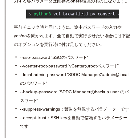
力する各パラメータは既存vSphere環境のものになります。
 $ 
python3
 vcf_brownfield.py convert --vce
事前チェック時と同じように、途中パスワードの入力や
yes/noを聞かれます。全て自動で実行させたい場合には下記
のオプションを実行時に付け足してください。
--sso-password 'SSOのパスワード'
--vcenter-root-password 'vCenterのrootパスワード'
--local-admin-password 'SDDC Managerのadmin@local
のパスワード'
--backup-password 'SDDC Managerのbackup user のパ
スワード'
--suppress-warnings：警告を無視するパラメーターです
--accept-trust：SSH keyを自動で信頼するパラメーター
です