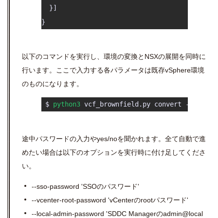
  }]

以下のコマンドを実行し、環境の変換とNSXの展開を同時に
行います。ここで入力する各パラメータは既存vSphere環境
のものになります。
 $ 
python3
 vcf_brownfield.py convert --vce
途中パスワードの入力やyes/noを聞かれます。全て自動で進
めたい場合は以下のオプションを実行時に付け足してくださ
い。
--sso-password 'SSOのパスワード'
--vcenter-root-password 'vCenterのrootパスワード'
--local-admin-password 'SDDC Managerのadmin@local