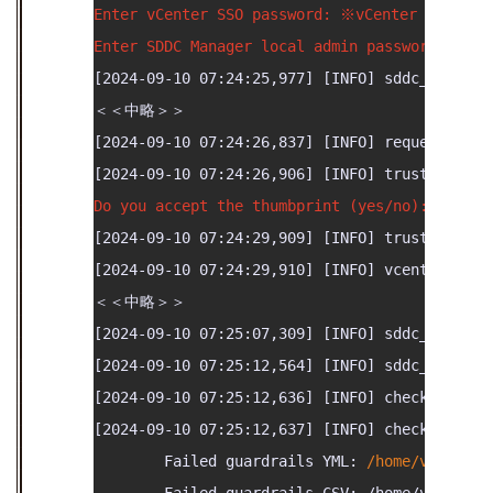
Enter vCenter SSO password: ※vCenter Ser
Enter SDDC Manager local admin password:
[2024-09-10 07:24:25,977] [INFO] sddc_manager
＜＜中略＞＞

[2024-09-10 07:24:26,837] [INFO] request_help
Do you accept the thumbprint (yes/no): yes
[2024-09-10 07:24:29,909] [INFO] trust_domain
[2024-09-10 07:24:29,910] [INFO] vcenter_rest
＜＜中略＞＞

[2024-09-10 07:25:07,309] [INFO] sddc_manager
[2024-09-10 07:25:12,564] [INFO] sddc_manager
[2024-09-10 07:25:12,636] [INFO] check_domain
[2024-09-10 07:25:12,637] [INFO] check_domain
        Failed guardrails YML: 
/home/vcf/vcfi
        Failed guardrails CSV: /home/vcf/vcfi