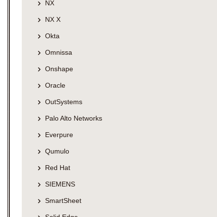
NX
NX X
Okta
Omnissa
Onshape
Oracle
OutSystems
Palo Alto Networks
Everpure
Qumulo
Red Hat
SIEMENS
SmartSheet