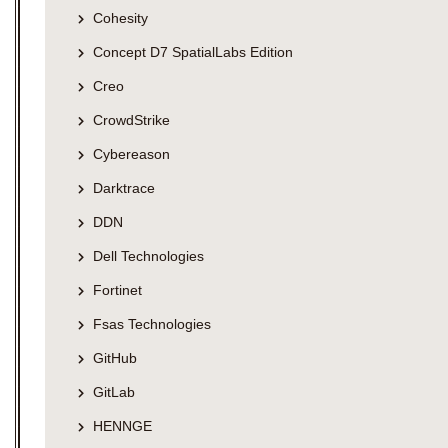
Cohesity
Concept D7 SpatialLabs Edition
Creo
CrowdStrike
Cybereason
Darktrace
DDN
Dell Technologies
Fortinet
Fsas Technologies
GitHub
GitLab
HENNGE