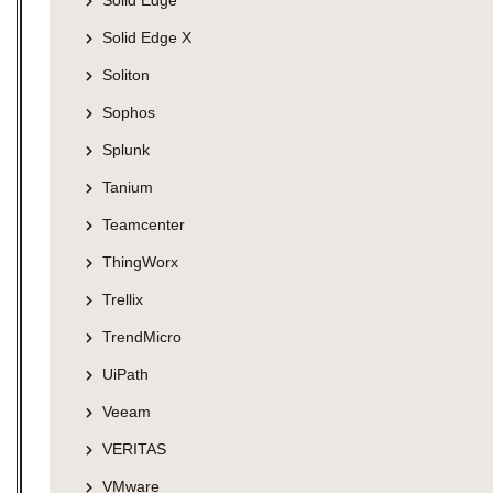
Solid Edge
Solid Edge X
Soliton
Sophos
Splunk
Tanium
Teamcenter
ThingWorx
Trellix
TrendMicro
UiPath
Veeam
VERITAS
VMware