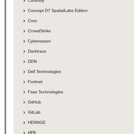
Cohesity
Concept D7 SpatialLabs Edition
Creo
CrowdStrike
Cybereason
Darktrace
DDN
Dell Technologies
Fortinet
Fsas Technologies
GitHub
GitLab
HENNGE
HPE