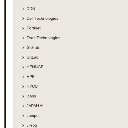
DDN
Dell Technologies
Fortinet
Fsas Technologies
GitHub
GitLab
HENNGE
HPE
HYCU
iboss
JAPAN AI
Juniper
JFrog