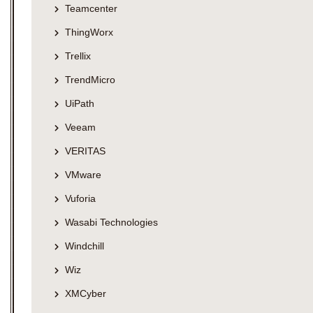
Teamcenter
ThingWorx
Trellix
TrendMicro
UiPath
Veeam
VERITAS
VMware
Vuforia
Wasabi Technologies
Windchill
Wiz
XMCyber