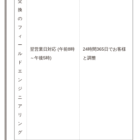
交
換
の
フ
ィ
ー
翌営業日対応 (午前8時
24時間365日でお客様
ル
～午後5時)
と調整
ド
エ
ン
ジ
ニ
ア
リ
ン
グ