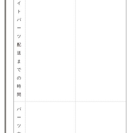
イ
ト
パ
ー
ツ
配
送
ま
で
の
時
間
パ
ー
ツ