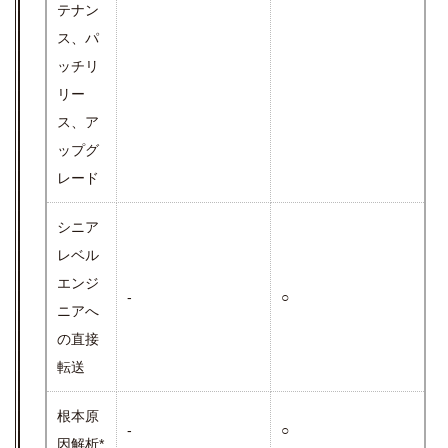
テナン
ス、パ
ッチリ
リー
ス、ア
ップグ
レード
シニア
レベル
エンジ
-
○
ニアへ
の直接
転送
根本原
-
○
因解析*