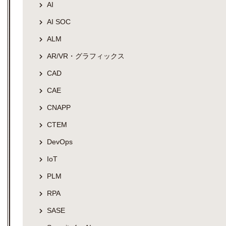
AI
AI SOC
ALM
AR/VR・グラフィックス
CAD
CAE
CNAPP
CTEM
DevOps
IoT
PLM
RPA
SASE