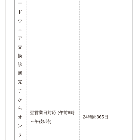
ー
ド
ウ
ェ
ア
交
換:
診
断
完
了
か
ら
翌営業日対応 (午前8時
オ
24時間365日
～午後5時)
ン
サ