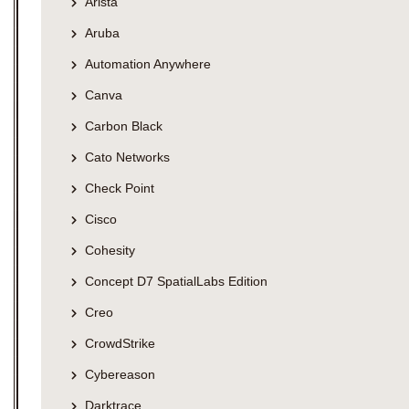
Arista
Aruba
Automation Anywhere
Canva
Carbon Black
Cato Networks
Check Point
Cisco
Cohesity
Concept D7 SpatialLabs Edition
Creo
CrowdStrike
Cybereason
Darktrace