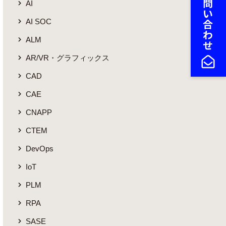
AI
AI SOC
ALM
AR/VR・グラフィックス
CAD
CAE
CNAPP
CTEM
DevOps
IoT
PLM
RPA
SASE