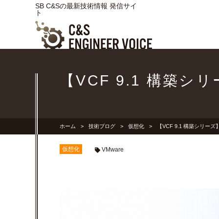
SB C&Sの最新技術情報 発信サイ
ト
【VCF 9.1 構築
ホーム
技術ブログ
仮想化
【VCF 9.1 構築シリー
仮想化
VMware