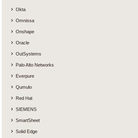
Okta
Omnissa
Onshape
Oracle
OutSystems
Palo Alto Networks
Everpure
Qumulo
Red Hat
SIEMENS
SmartSheet
Solid Edge