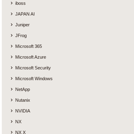
iboss
JAPAN AI
Juniper
JFrog
Microsoft 365
Microsoft Azure
Microsoft Security
Microsoft Windows
NetApp
Nutanix
NVIDIA
NX
NX X