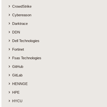
CrowdStrike
Cybereason
Darktrace
DDN
Dell Technologies
Fortinet
Fsas Technologies
GitHub
GitLab
HENNGE
HPE
HYCU