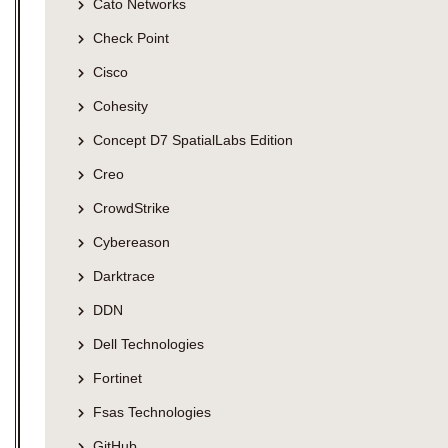
Cato Networks
Check Point
Cisco
Cohesity
Concept D7 SpatialLabs Edition
Creo
CrowdStrike
Cybereason
Darktrace
DDN
Dell Technologies
Fortinet
Fsas Technologies
GitHub