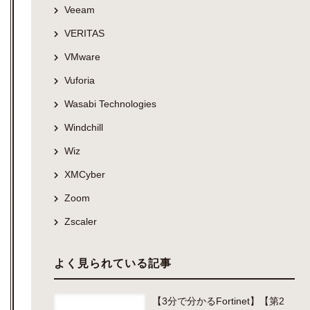
Veeam
VERITAS
VMware
Vuforia
Wasabi Technologies
Windchill
Wiz
XMCyber
Zoom
Zscaler
よく見られている記事
【3分で分かるFortinet】【第2