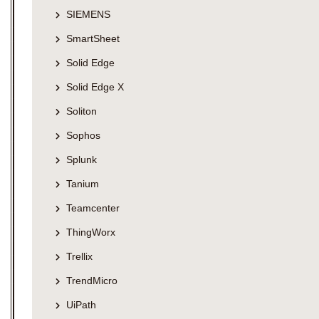
SIEMENS
SmartSheet
Solid Edge
Solid Edge X
Soliton
Sophos
Splunk
Tanium
Teamcenter
ThingWorx
Trellix
TrendMicro
UiPath