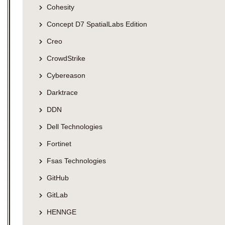
Cohesity
Concept D7 SpatialLabs Edition
Creo
CrowdStrike
Cybereason
Darktrace
DDN
Dell Technologies
Fortinet
Fsas Technologies
GitHub
GitLab
HENNGE