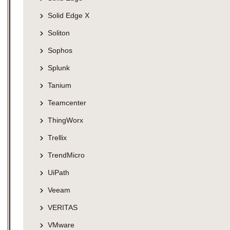
Solid Edge X
Soliton
Sophos
Splunk
Tanium
Teamcenter
ThingWorx
Trellix
TrendMicro
UiPath
Veeam
VERITAS
VMware