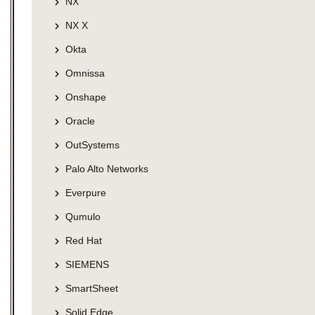
NX
NX X
Okta
Omnissa
Onshape
Oracle
OutSystems
Palo Alto Networks
Everpure
Qumulo
Red Hat
SIEMENS
SmartSheet
Solid Edge