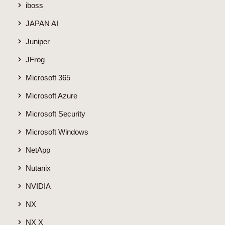
iboss
JAPAN AI
Juniper
JFrog
Microsoft 365
Microsoft Azure
Microsoft Security
Microsoft Windows
NetApp
Nutanix
NVIDIA
NX
NX X