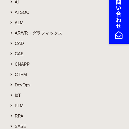
AI
AI SOC
ALM
AR/VR・グラフィックス
CAD
CAE
CNAPP
CTEM
DevOps
IoT
PLM
RPA
SASE