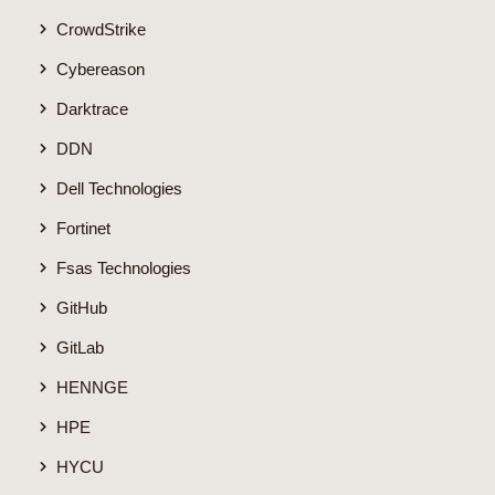
CrowdStrike
Cybereason
Darktrace
DDN
Dell Technologies
Fortinet
Fsas Technologies
GitHub
GitLab
HENNGE
HPE
HYCU