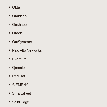
Okta
Omnissa
Onshape
Oracle
OutSystems
Palo Alto Networks
Everpure
Qumulo
Red Hat
SIEMENS
SmartSheet
Solid Edge