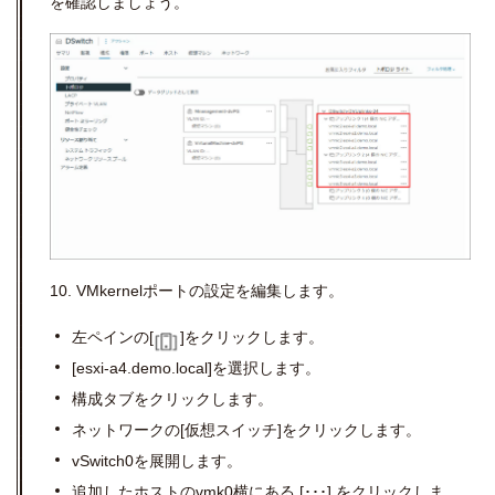
を確認しましょう。
10. VMkernel
ポートの設定を編集します。
左ペインの
[
]
をクリックします。
[esxi-a4.demo.local]を選択します。
構成タブをクリックします。
ネットワークの
[
仮想スイッチ
]
をクリックします。
vSwitch0
を展開します。
追加したホストの
vmk0
横にある
[
･･･
]
をクリックしま