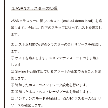
3. vSANクラスターの拡張
vSAN
クラスターに新しいホスト（
esxi-a4.demo.local
）を追
加します。今回は、以下のステップに従ってホストを追加し
ます。
①
ホスト追加前の
vSAN
クラスターの合計リソースを確認し
ます。
②
ホストを追加します。※メンテナンスモードのまま追加
します
③
Skyline Health
で出ているアラートが正常であることを確
認します。
④
追加したホストのネットワーク設定を行います。
⑤
追加したホストのストレージプールを作成します。
⑥
メンテナンスモードを解除し、
vSAN
クラスターの合計リ
ソースを確認します。