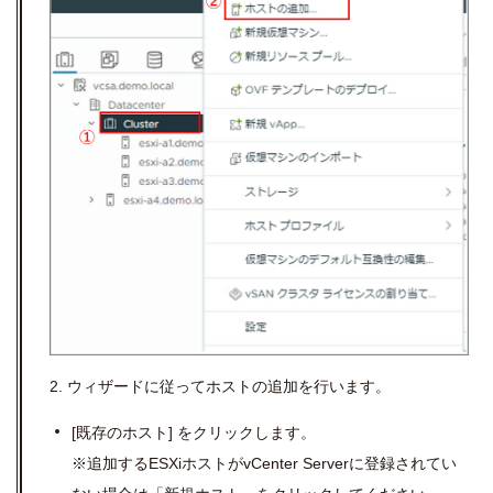
2.
ウィザードに従ってホストの追加を行います。
[
既存のホスト
]
をクリックします。
※追加する
ESXi
ホストが
vCenter Server
に登録されてい