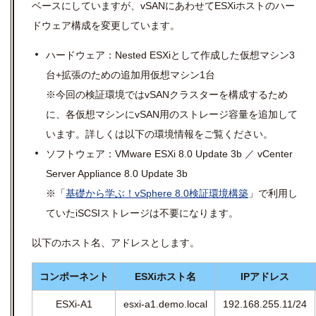
ベースにしていますが、
vSAN
にあわせて
ESXi
ホストのハー
ドウェア構成を変更しています。
ハードウェア：
Nested ESXi
として作成した仮想マシン
3
台+拡張のための追加用仮想マシン1台
※今回の検証環境では
vSAN
クラスターを構成するため
に、各仮想マシンに
vSAN
用のストレージ容量を追加して
います。詳しくは以下の環境情報をご覧ください。
ソフトウェア：VMware ESXi 8.0 Update 3b ／ vCenter
Server Appliance 8.0 Update 3b
※「
基礎から学ぶ！vSphere 8.0検証環境構築
」で利用し
ていたiSCSIストレージは不要になります。
以下のホスト名、アドレスとします。
コンポーネント
ESXiホスト名
IPアドレス
ESXi-A1
esxi-a1.demo.local
192.168.255.11/24