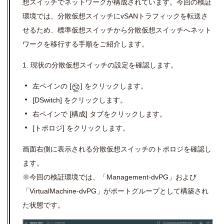
想スイッチでネットワークが構成されています。今回の検証
環境では、分散仮想スイッチに
vSAN
トラフィックを転送さ
せるため、標準仮想スイッチから分散仮想スイッチへネット
ワークを移行する手順をご紹介します。
1. 現状の分散仮想スイッチの設定を確認します。
左ペインの
[
]
をクリックします。
[DSwitch]
をクリックします。
右ペインで
[
構成
]
タブをクリックします。
[
トポロジ
]
をクリックします。
画面右側に表示される分散仮想スイッチのトポロジを確認し
ます。
※今回の検証環境では、「
Management-dvPG
」および
「
VirtualMachine-dvPG
」がポートグループとして構築され
た状態です。