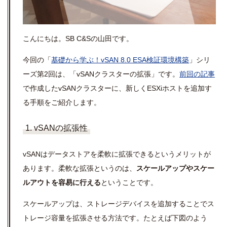
こんにちは。
SB C&S
の山田です。
今回の「
基礎から学ぶ！
vSAN 8.0 ESA
検証環境構築
」シリ
ーズ第
2
回は、「
vSAN
クラスターの拡張」です。
前回の記事
で作成した
vSAN
クラスターに、新しく
ESXi
ホストを追加す
る手順をご紹介します。
1. vSANの拡張性
vSANはデータストアを柔軟に拡張できるというメリットが
あります。柔軟な拡張というのは、
スケールアップやスケー
ルアウトを容易に行える
ということです。
スケールアップは、ストレージデバイスを追加することでス
トレージ容量を拡張させる方法です。たとえば下図のよう