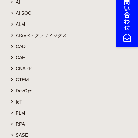
AI
AI SOC
ALM
AR/VR・グラフィックス
CAD
CAE
CNAPP
CTEM
DevOps
IoT
PLM
RPA
SASE