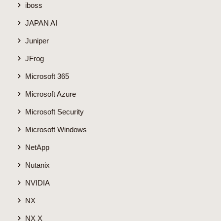
iboss
JAPAN AI
Juniper
JFrog
Microsoft 365
Microsoft Azure
Microsoft Security
Microsoft Windows
NetApp
Nutanix
NVIDIA
NX
NX X