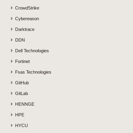
CrowdStrike
Cybereason
Darktrace
DDN
Dell Technologies
Fortinet
Fsas Technologies
GitHub
GitLab
HENNGE
HPE
HYCU