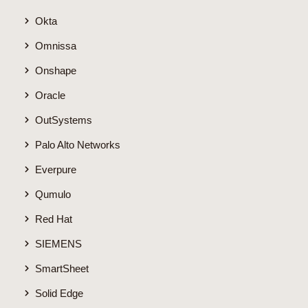
Okta
Omnissa
Onshape
Oracle
OutSystems
Palo Alto Networks
Everpure
Qumulo
Red Hat
SIEMENS
SmartSheet
Solid Edge