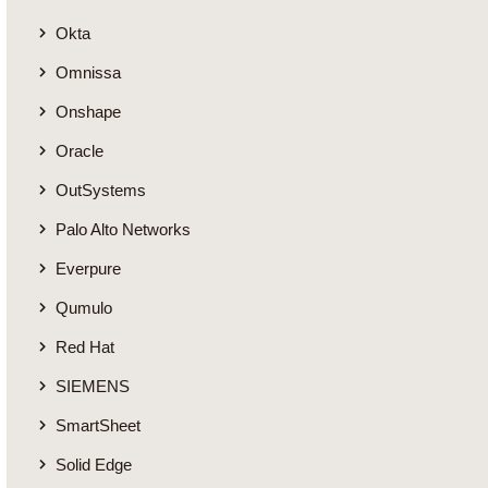
Okta
Omnissa
Onshape
Oracle
OutSystems
Palo Alto Networks
Everpure
Qumulo
Red Hat
SIEMENS
SmartSheet
Solid Edge