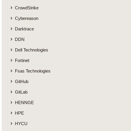
CrowdStrike
Cybereason
Darktrace
DDN
Dell Technologies
Fortinet
Fsas Technologies
GitHub
GitLab
HENNGE
HPE
HYCU