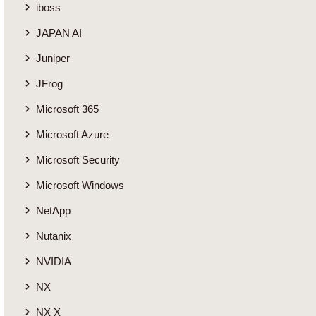
iboss
JAPAN AI
Juniper
JFrog
Microsoft 365
Microsoft Azure
Microsoft Security
Microsoft Windows
NetApp
Nutanix
NVIDIA
NX
NX X