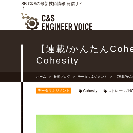
SB C&Sの最新技術情報 発信サイ
ト
【連載/かんたんCoh
Cohesity
ホーム
技術ブログ
データマネジメント
【連載/かんた
データマネジメント
Cohesity
ストレージ / HC