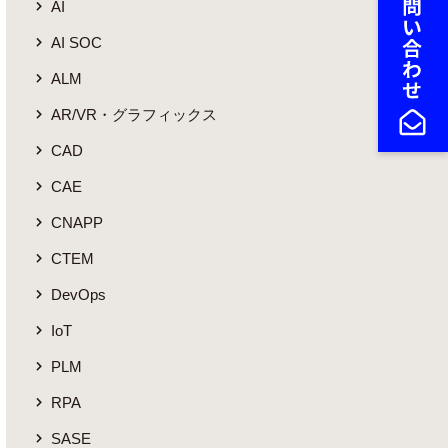
AI
AI SOC
ALM
AR/VR・グラフィックス
CAD
CAE
CNAPP
CTEM
DevOps
IoT
PLM
RPA
SASE