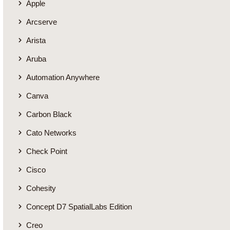
Apple
Arcserve
Arista
Aruba
Automation Anywhere
Canva
Carbon Black
Cato Networks
Check Point
Cisco
Cohesity
Concept D7 SpatialLabs Edition
Creo