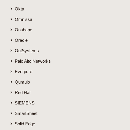
Okta
Omnissa
Onshape
Oracle
OutSystems
Palo Alto Networks
Everpure
Qumulo
Red Hat
SIEMENS
SmartSheet
Solid Edge