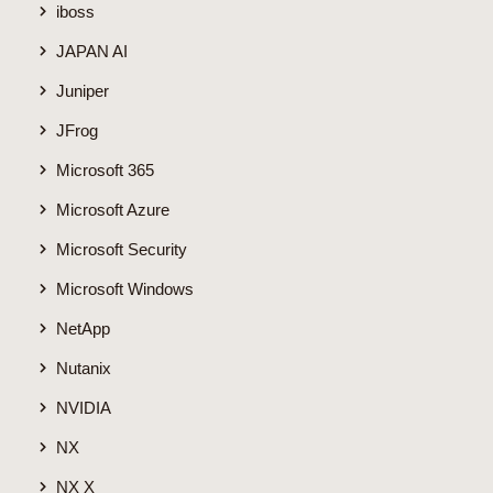
iboss
JAPAN AI
Juniper
JFrog
Microsoft 365
Microsoft Azure
Microsoft Security
Microsoft Windows
NetApp
Nutanix
NVIDIA
NX
NX X