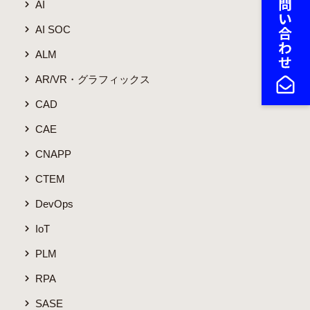
AI
AI SOC
ALM
AR/VR・グラフィックス
CAD
CAE
CNAPP
CTEM
DevOps
IoT
PLM
RPA
SASE