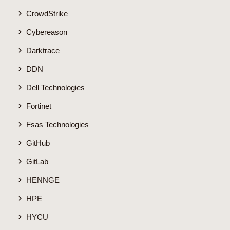
CrowdStrike
Cybereason
Darktrace
DDN
Dell Technologies
Fortinet
Fsas Technologies
GitHub
GitLab
HENNGE
HPE
HYCU