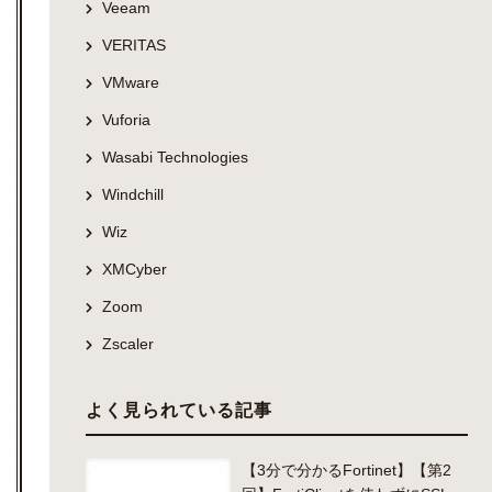
Veeam
VERITAS
VMware
Vuforia
Wasabi Technologies
Windchill
Wiz
XMCyber
Zoom
Zscaler
よく見られている記事
【3分で分かるFortinet】【第2