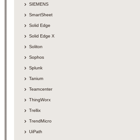
SIEMENS
SmartSheet
Solid Edge
Solid Edge X
Soliton
Sophos
Splunk
Tanium
Teamcenter
ThingWorx
Trellix
TrendMicro
UiPath