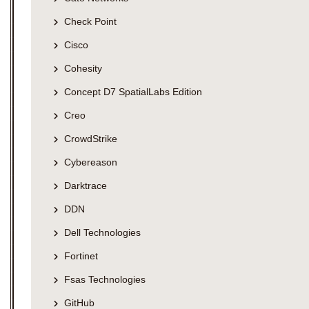
Check Point
Cisco
Cohesity
Concept D7 SpatialLabs Edition
Creo
CrowdStrike
Cybereason
Darktrace
DDN
Dell Technologies
Fortinet
Fsas Technologies
GitHub