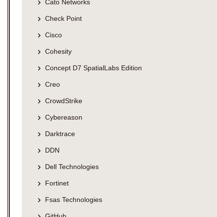
Cato Networks
Check Point
Cisco
Cohesity
Concept D7 SpatialLabs Edition
Creo
CrowdStrike
Cybereason
Darktrace
DDN
Dell Technologies
Fortinet
Fsas Technologies
GitHub