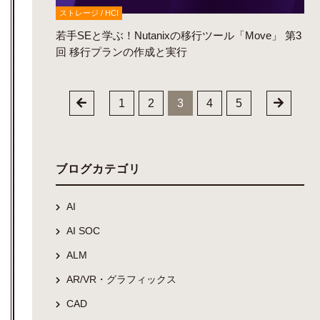
ストレージ / HCI
若手SEと学ぶ！Nutanixの移行ツール「Move」 第3
回 移行プランの作成と実行
1
2
3
4
5
ブログカテゴリ
AI
AI SOC
ALM
AR/VR・グラフィックス
CAD