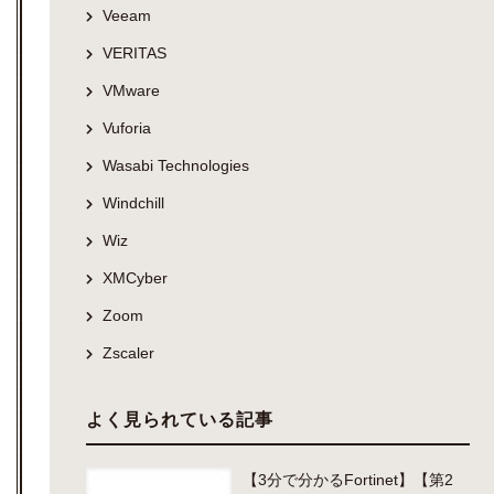
Veeam
VERITAS
VMware
Vuforia
Wasabi Technologies
Windchill
Wiz
XMCyber
Zoom
Zscaler
よく見られている記事
【3分で分かるFortinet】【第2