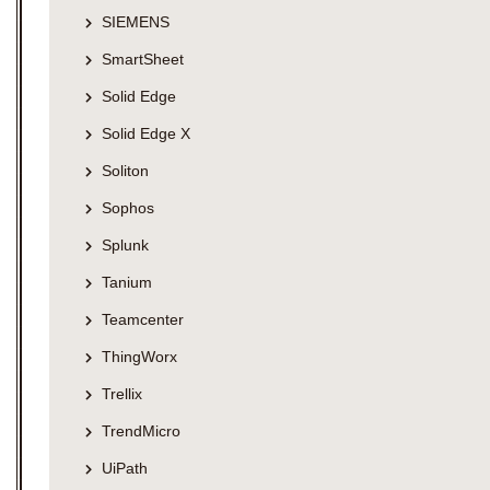
SIEMENS
SmartSheet
Solid Edge
Solid Edge X
Soliton
Sophos
Splunk
Tanium
Teamcenter
ThingWorx
Trellix
TrendMicro
UiPath