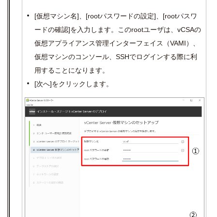
[
仮想マシン名
]
、
[root
パスワードの設定
]
、
[root
パスワ
ードの確認
]
を入力します。この
root
ユーザは、
vCSA
の
仮想アプライアンス管理インターフェイス（
VAMI
）、
仮想マシンのコンソール、
SSH
でログインする際に利
用することになります。
[
次へ
]
をクリックします。