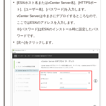
[ESXi
ホスト名または
vCenter Server
名
]
、
[HTTPS
ポー
ト
]
、
[
ユーザー名
]
、
[
パスワード
]
を入力します。
vCenter Server
は今まさにデプロイするところなので、
ここでは
ESX
i
のアドレスを入力します。
※
[
パスワード
]
は
ESX
i
のインストール時に設定したパス
ワードです。
[
次へ
]
をクリックします。