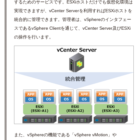
するためのサービスです。
ESX
i
ホストだけでも仮想化環境は
実現できますが、
vCenter Server
を利用すれば
ESX
i
ホストを
統合的に管理できます。管理者は、
vSphere
のインタフェー
スである
vSphere Client
を通じて、
vCenter Server
及び
ESX
i
の操作を行います。
また、
vSphere
の機能である「
vSphere vMotion
」や