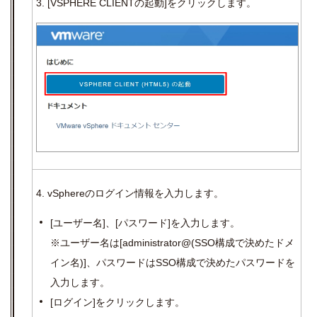
3.
[VSPHERE
CLIENT
の起動
]
をクリックします。
4.
vSphere
のログイン情報を入力します。
[
ユーザー名
]
、
[
パスワード
]
を入力します。
※ユーザー名は
[administrator@(SSO
構成で決めたドメ
イン名
)]
、パスワードは
SSO
構成で決めたパスワードを
入力します。
[
ログイン
]
をクリックします。