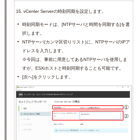
15. vCenter Serverの時刻同期を設定します。
時刻同期モードは、
[NTP
サーバと時間を同期する
]
を選
択します。
NTP
サーバ
(
カンマ区切りリスト
)
に、
NTP
サーバの
IP
ア
ドレスを入力します。
※今回は、事前に用意してある
NTP
サーバを使用しま
すが、
ESX
i
ホストと時刻同期することも可能です。
[
次へ
]
をクリックします。