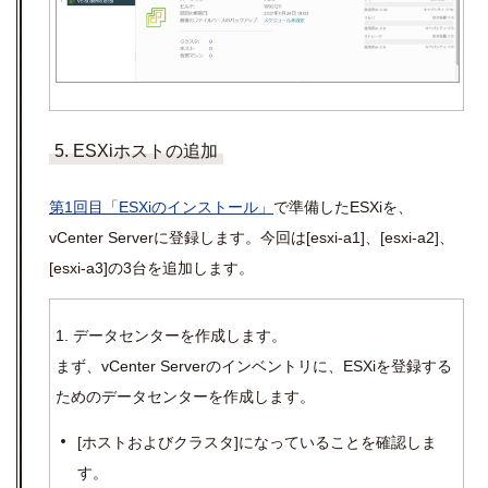
5. ESXiホストの追加
第1回目「ESXiのインストール」
で準備した
ESX
i
を、
vCenter Server
に登録します。今回は[esxi-a1]、[esxi-a2]、
[esxi-a3]の3台を追加します。
1.
データセンターを作成します。
まず、
vCenter Server
のインベントリに、
ESX
i
を登録する
ためのデータセンターを作成します。
[
ホストおよびクラスタ
]
になっていることを確認しま
す。