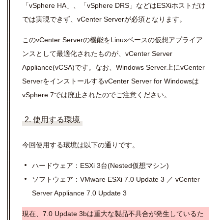
「
vSphere HA
」、「
vSphere
DRS
」などは
ESX
i
ホストだけ
では実現できず、
vCenter Server
が必須となります。
この
vCenter Server
の機能を
Linux
ベースの仮想アプライア
ンスとして最適化されたものが、
vCenter Server
Appliance(vCSA)
です。なお、
Windows Server
上に
vCenter
Server
をインストールする
vCenter Server for Windows
は
vSphere 7
では廃止されたのでご注意ください。
2. 使用する環境
今回使用する環境は以下の通りです。
ハードウェア：
ESX
i
3
台(Nested仮想マシン)
ソフトウェア：
VMware ESXi 7.0 Update 3 ／ vCenter
Server Appliance 7.0 Update 3
現在、7.0 Update 3bは重大な製品不具合が発生しているた