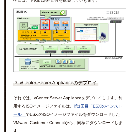
今回は、下図の赤枠部分を構築していきます。
3. vCenter Server Applianceのデプロイ
それでは、
vCenter Server Appliance
をデプロイします。利
用する
ISO
イメージファイルは、
第1回目「ESXiのインスト
ール」
で
ESX
i
の
ISO
イメージファイルをダウンロードした
VMware Customer Connect
から、同様にダウンロードしま
す。