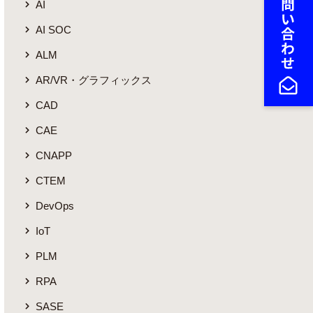
AI
AI SOC
ALM
AR/VR・グラフィックス
CAD
CAE
CNAPP
CTEM
DevOps
IoT
PLM
RPA
SASE