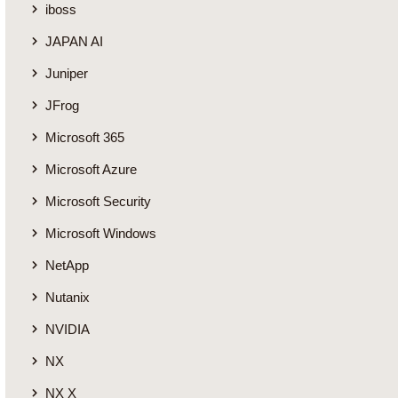
iboss
JAPAN AI
Juniper
JFrog
Microsoft 365
Microsoft Azure
Microsoft Security
Microsoft Windows
NetApp
Nutanix
NVIDIA
NX
NX X