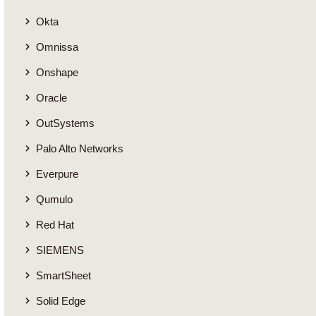
Okta
Omnissa
Onshape
Oracle
OutSystems
Palo Alto Networks
Everpure
Qumulo
Red Hat
SIEMENS
SmartSheet
Solid Edge