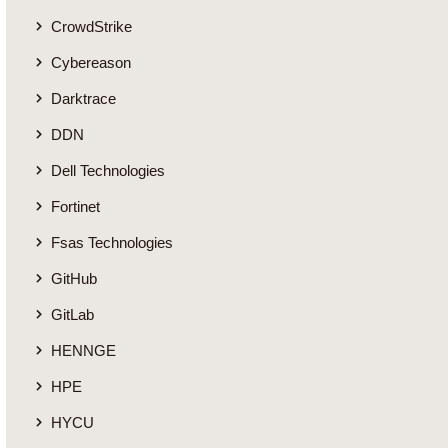
CrowdStrike
Cybereason
Darktrace
DDN
Dell Technologies
Fortinet
Fsas Technologies
GitHub
GitLab
HENNGE
HPE
HYCU