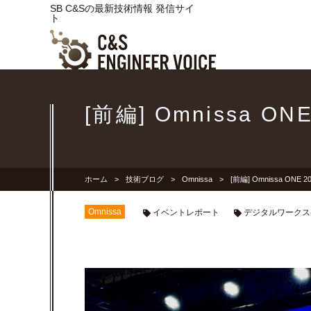
SB C&Sの最新技術情報 発信サイ
ト
[前編] Omnissa ON
ホーム
技術ブログ
Omnissa
[前編] Omnissa ONE 
Omnissa
イベントレポート
デジタルワークス