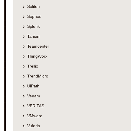
Soliton
Sophos
Splunk
Tanium
Teamcenter
ThingWorx
Trellix
TrendMicro
UiPath
Veeam
VERITAS
VMware
Vuforia