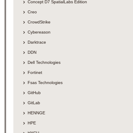
Concept D7 SpatialLabs Edition
Creo
CrowdStrike
Cybereason
Darktrace
DDN
Dell Technologies
Fortinet
Fsas Technologies
GitHub
GitLab
HENNGE
HPE