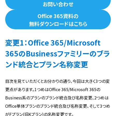
お問い合わせ
Office 365資料の
無料ダウンロードはこちら
変更1：Office 365/Microsoft
365のBusinessファミリーのブラ
ンド統合とプラン名称変更
目次を見ていただくとお分かりの通り、今回は大きく3つの変
更点があります。1つめはOffice 365/Microsoft 365の
Business系のプランのブランド統合及び名称変更、2つめは
Office単体プランのブランド統合及び名称変更、そして3つめ
がFプラン(旧Kプラン)の名称変更です。