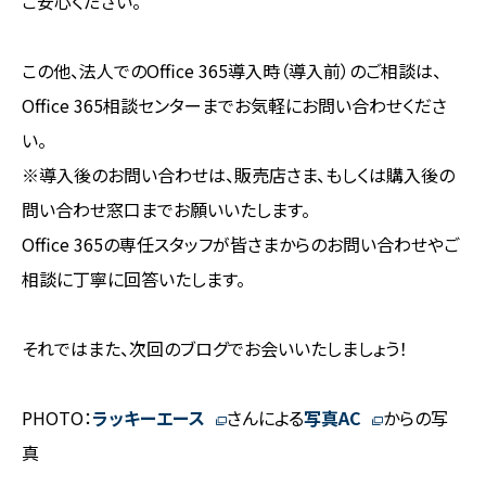
ご安心ください。
この他、法人でのOffice 365導入時（導入前）のご相談は、
Office 365相談センターまでお気軽にお問い合わせくださ
い。
※導入後のお問い合わせは、販売店さま、もしくは購入後の
問い合わせ窓口までお願いいたします。
Office 365の専任スタッフが皆さまからのお問い合わせやご
相談に丁寧に回答いたします。
それではまた、次回のブログでお会いいたしましょう！
PHOTO：
ラッキーエース
さんによる
写真AC
からの写
真