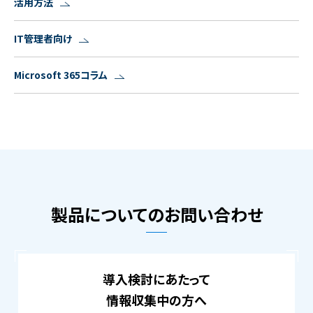
活用方法
IT管理者向け
Microsoft 365コラム
製品についてのお問い合わせ
導入検討にあたって
情報収集中の方へ