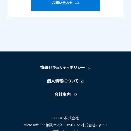
お問い合わせ
情報セキュリティポリシー
個人情報について
会社案内
SB C&S株式会社
Microsoft 365相談センターはSB C&S株式会社によって