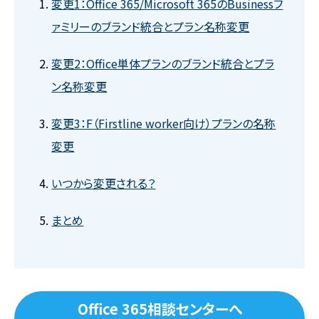
変更1：Office 365/Microsoft 365のBusinessフ
ァミリーのブランド統合とプラン名称変更
変更2：Office単体プランのブランド統合とプラ
ン名称変更
変更3：F（Firstline worker向け）プランの名称
変更
いつから変更される？
まとめ
Office 365相談センターへ