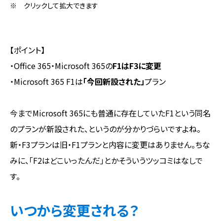
クリックして拡大できます
【ポイント】
・Office 365・Microsoft 365の
F1はF3に変更
・Microsoft 365 F1は
「今回新設された」
プラン
今までMicrosoft 365にも普通に存在していたF1という同名
のプランが新設された、というのが分かりづらいですよね。
新・F3プランは旧・F1プランと内容に変更はありません。ちな
みに、「F2はどこいったんだ」とかそういうツッコミはなしで
す。
いつから変更される？