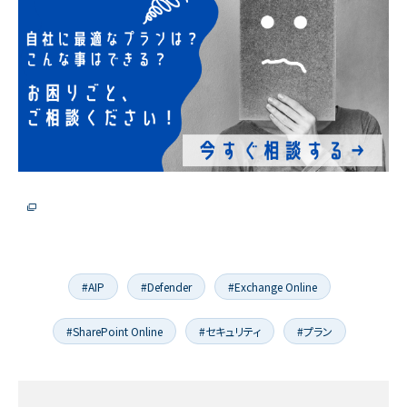
#AIP
#Defender
#Exchange Online
#SharePoint Online
#セキュリティ
#プラン