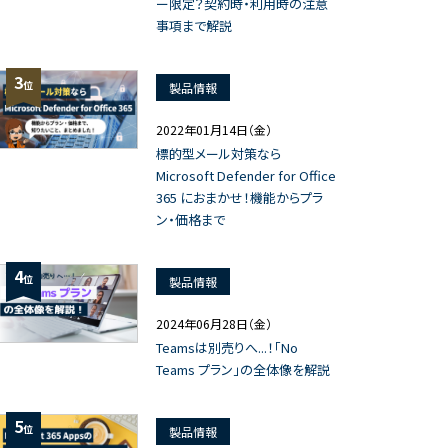
ー限定？契約時・利用時の注意
事項まで解説
3
位
製品情報
2022年01月14日（金）
標的型メール対策なら
Microsoft Defender for Office
365 におまかせ！機能からプラ
ン・価格まで
4
位
製品情報
2024年06月28日（金）
Teamsは別売りへ...！「No
Teams プラン」の全体像を解説
5
位
製品情報