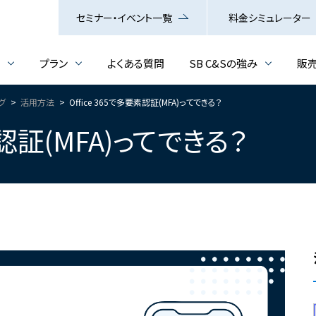
セミナー・イベント一覧
料金シミュレーター
介
プラン
よくある質問
SB C&Sの強み
販
ログ
活用方法
Office 365で多要素認証(MFA)ってできる？
素認証(MFA)ってできる？